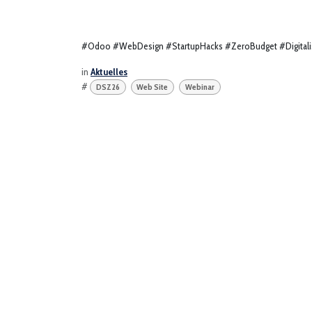
#Odoo #WebDesign #StartupHacks #ZeroBudget #Digitali
in
Aktuelles
#
DSZ26
Web Site
Webinar
Nur noch