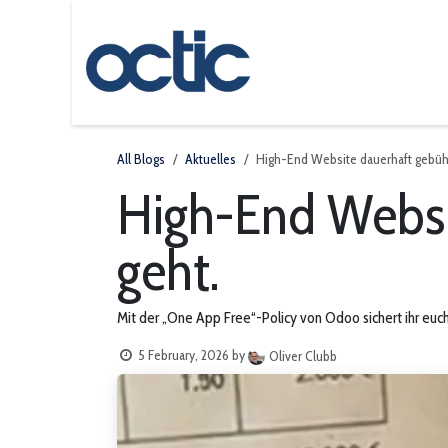
Skip to Content
Odoo
About us
All Blogs
Aktuelles
High-End Website dauerhaft gebühre
High-End Websit
geht.
Mit der „One App Free“-Policy von Odoo sichert ihr euc
5 February, 2026
by
Oliver Clubb