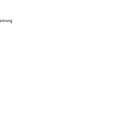
sierung
Read 
 3 Tage: Dein Upgrade für 
Produktentwickl